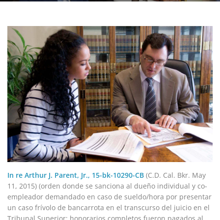
In re Arthur J. Parent, Jr., 15-bk-10290-CB
(C.D. Cal. Bkr. May
11, 2015) (orden donde se sanciona al dueño individual y co-
empleador demandado en caso de sueldo/hora por presentar
un caso frívolo de bancarrota en el transcurso del juicio en el
Tribunal Superior; honorarios completos fueron pagados al