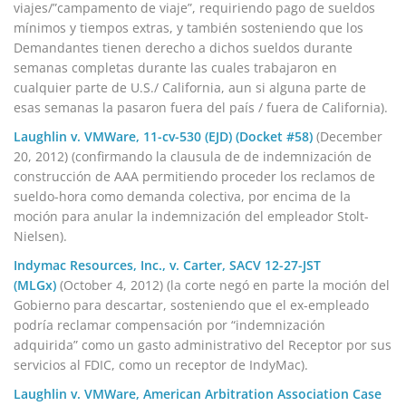
viajes/”campamento de viaje”, requiriendo pago de sueldos
mínimos y tiempos extras, y también sosteniendo que los
Demandantes tienen derecho a dichos sueldos durante
semanas completas durante las cuales trabajaron en
cualquier parte de U.S./ California, aun si alguna parte de
esas semanas la pasaron fuera del país / fuera de California).
Laughlin v. VMWare, 11-cv-530 (EJD) (Docket #58)
(December
20, 2012) (confirmando la clausula de de indemnización de
construcción de AAA permitiendo proceder los reclamos de
sueldo-hora como demanda colectiva, por encima de la
moción para anular la indemnización del empleador Stolt-
Nielsen).
Indymac Resources, Inc., v. Carter, SACV 12-27-JST
(MLGx)
(October 4, 2012) (la corte negó en parte la moción del
Gobierno para descartar, sosteniendo que el ex-empleado
podría reclamar compensación por “indemnización
adquirida” como un gasto administrativo del Receptor por sus
servicios al FDIC, como un receptor de IndyMac).
Laughlin v. VMWare, American Arbitration Association Case