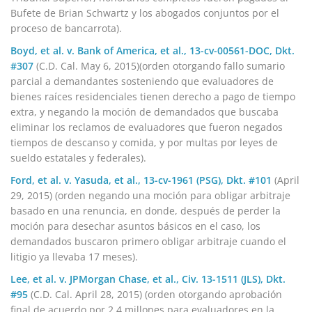
Bufete de Brian Schwartz y los abogados conjuntos por el
proceso de bancarrota).
Boyd, et al. v. Bank of America, et al., 13-cv-00561-DOC, Dkt.
#307
(C.D. Cal. May 6, 2015)(orden otorgando fallo sumario
parcial a demandantes sosteniendo que evaluadores de
bienes raíces residenciales tienen derecho a pago de tiempo
extra, y negando la moción de demandados que buscaba
eliminar los reclamos de evaluadores que fueron negados
tiempos de descanso y comida, y por multas por leyes de
sueldo estatales y federales).
Ford, et al. v. Yasuda, et al., 13-cv-1961 (PSG), Dkt. #101
(April
29, 2015) (orden negando una moción para obligar arbitraje
basado en una renuncia, en donde, después de perder la
moción para desechar asuntos básicos en el caso, los
demandados buscaron primero obligar arbitraje cuando el
litigio ya llevaba 17 meses).
Lee, et al. v. JPMorgan Chase, et al., Civ. 13-1511 (JLS), Dkt.
#95
(C.D. Cal. April 28, 2015) (orden otorgando aprobación
final de acuerdo por 2.4 millones para evaluadores en la