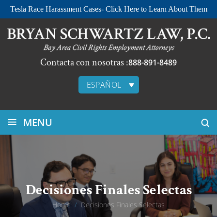
Tesla Race Harassment Cases- Click Here to Learn About Them
Contacta con nosotras :
888-891-8489
ESPAÑOL
≡
MENU
Decisiones Finales Selectas
Home
/
Decisiones Finales Selectas