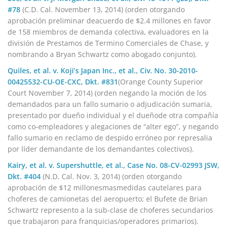
#78
(C.D. Cal. November 13, 2014) (orden otorgando
aprobación preliminar deacuerdo de $2.4 millones en favor
de 158 miembros de demanda colectiva, evaluadores en la
división de Prestamos de Termino Comerciales de Chase, y
nombrando a Bryan Schwartz como abogado conjunto).
Quiles, et al. v. Koji’s Japan Inc., et al., Civ. No. 30-2010-
00425532-CU-OE-CXC, Dkt. #831
(Orange County Superior
Court November 7, 2014) (orden negando la moción de los
demandados para un fallo sumario o adjudicación sumaria,
presentado por dueño individual y el dueñode otra compañía
como co-empleadores y alegaciones de “alter ego”, y negando
fallo sumario en reclamo de despido erróneo por represalia
por líder demandante de los demandantes colectivos).
Kairy, et al. v. Supershuttle, et al., Case No. 08-CV-02993 JSW,
Dkt. #404
(N.D. Cal. Nov. 3, 2014) (orden otorgando
aprobación de $12 millonesmasmedidas cautelares para
choferes de camionetas del aeropuerto; el Bufete de Brian
Schwartz represento a la sub-clase de choferes secundarios
que trabajaron para franquicias/operadores primarios).