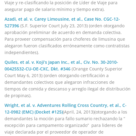
Viaje y re-clasificando la posición de Líder de Viaje para
asegurar pago de salario mínimo y tiempo extra).
Azadi, et al. v. Carey Limousine, et al., Case No. CGC-12-
527396
(S.F. Superior Court July 23, 2013) (orden otorgando
aprobación preliminar de acuerdo en demanda colectiva.
Para proveer compensación para choferes de limusina que
alegaron fueron clasificados erróneamente como contratistas
independientes).
Quiles, et al. v. Koji’s Japan Inc., et al., Civ. No. 30-2010-
00425532-CU-OE-CXC, Dkt. #346
(Orange County Superior
Court May 6, 2013) (orden otorgando certificación a
demandantes colectivos que alegaron infracciones de
tiempos de comida y descanso y arreglo ilegal de distribución
de propinas).
Wright, et al. v. Adventures Rolling Cross Country, et al., C-
12-0982 (EMC) (Docket #125)
(April, 24, 2013)(otorgando a los
demandantes la moción para fallo sumario rechazando la “
excepción para campamento organizado” para lideres de
viaje declarada por el proveedor de operador de