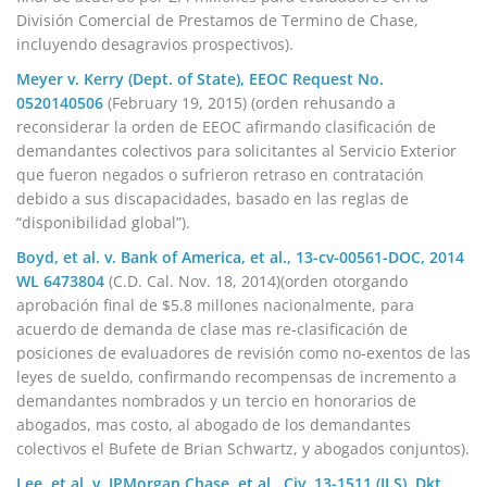
División Comercial de Prestamos de Termino de Chase,
incluyendo desagravios prospectivos).
Meyer v. Kerry (Dept. of State), EEOC Request No.
0520140506
(February 19, 2015) (orden rehusando a
reconsiderar la orden de EEOC afirmando clasificación de
demandantes colectivos para solicitantes al Servicio Exterior
que fueron negados o sufrieron retraso en contratación
debido a sus discapacidades, basado en las reglas de
“disponibilidad global”).
Boyd, et al. v. Bank of America, et al., 13-cv-00561-DOC,
2014
WL 6473804
(C.D. Cal. Nov. 18, 2014)(orden otorgando
aprobación final de $5.8 millones nacionalmente, para
acuerdo de demanda de clase mas re-clasificación de
posiciones de evaluadores de revisión como no-exentos de las
leyes de sueldo, confirmando recompensas de incremento a
demandantes nombrados y un tercio en honorarios de
abogados, mas costo, al abogado de los demandantes
colectivos el Bufete de Brian Schwartz, y abogados conjuntos).
Lee, et al. v. JPMorgan Chase, et al., Civ. 13-1511 (JLS), Dkt.