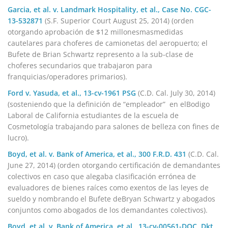
Garcia, et al. v. Landmark Hospitality, et al., Case No. CGC-
13-532871
(S.F. Superior Court August 25, 2014) (orden
otorgando aprobación de $12 millonesmasmedidas
cautelares para choferes de camionetas del aeropuerto; el
Bufete de Brian Schwartz represento a la sub-clase de
choferes secundarios que trabajaron para
franquicias/operadores primarios).
Ford v. Yasuda, et al., 13-cv-1961 PSG
(C.D. Cal. July 30, 2014)
(sosteniendo que la definición de “empleador” en elBodigo
Laboral de California estudiantes de la escuela de
Cosmetología trabajando para salones de belleza con fines de
lucro).
Boyd, et al. v. Bank of America, et al., 300 F.R.D. 431
(C.D. Cal.
June 27, 2014) (orden otorgando certificación de demandantes
colectivos en caso que alegaba clasificación errónea de
evaluadores de bienes raíces como exentos de las leyes de
sueldo y nombrando el Bufete deBryan Schwartz y abogados
conjuntos como abogados de los demandantes colectivos).
Boyd, et al. v. Bank of America, et al., 13-cv-00561-DOC, Dkt.