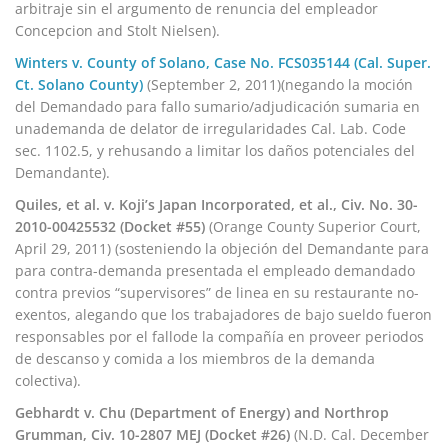
arbitraje sin el argumento de renuncia del empleador
Concepcion and Stolt Nielsen).
Winters v. County of Solano, Case No. FCS035144 (Cal. Super.
Ct. Solano County)
(September 2, 2011)(negando la moción
del Demandado para fallo sumario/adjudicación sumaria en
unademanda de delator de irregularidades Cal. Lab. Code
sec. 1102.5, y rehusando a limitar los daños potenciales del
Demandante).
Quiles, et al. v. Koji’s Japan Incorporated, et al., Civ. No. 30-
2010-00425532 (Docket #55)
(Orange County Superior Court,
April 29, 2011)
(sosteniendo la objeción del Demandante para
para contra-demanda presentada el empleado demandado
contra previos “supervisores” de linea en su restaurante no-
exentos, alegando que los trabajadores de bajo sueldo fueron
responsables por el fallode la compañía en proveer periodos
de descanso y comida a los miembros de la demanda
colectiva).
Gebhardt v. Chu (Department of Energy) and Northrop
Grumman, Civ. 10-2807 MEJ (Docket #26)
(N.D. Cal. December