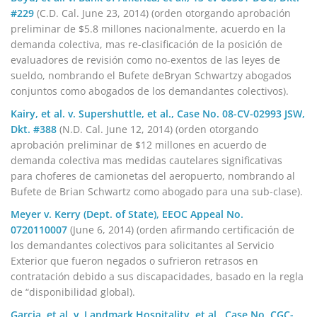
#229
(C.D. Cal. June 23, 2014) (orden otorgando aprobación
preliminar de $5.8 millones nacionalmente, acuerdo en la
demanda colectiva, mas re-clasificación de la posición de
evaluadores de revisión como no-exentos de las leyes de
sueldo, nombrando el Bufete deBryan Schwartzy abogados
conjuntos como abogados de los demandantes colectivos).
Kairy, et al. v. Supershuttle, et al., Case No. 08-CV-02993 JSW,
Dkt. #388
(N.D. Cal. June 12, 2014) (orden otorgando
aprobación preliminar de $12 millones en acuerdo de
demanda colectiva mas medidas cautelares significativas
para choferes de camionetas del aeropuerto, nombrando al
Bufete de Brian Schwartz como abogado para una sub-clase).
Meyer v. Kerry (Dept. of State), EEOC Appeal No.
0720110007
(June 6, 2014) (orden afirmando certificación de
los demandantes colectivos para solicitantes al Servicio
Exterior que fueron negados o sufrieron retrasos en
contratación debido a sus discapacidades, basado en la regla
de “disponibilidad global).
Garcia, et al. v. Landmark Hospitality, et al., Case No. CGC-