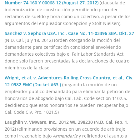
Number 74 160 Y 00068 12 (August 27, 2012)
(clausula de
indemnización de construcción permitiendo proceder
reclamos de sueldo y hora como un colectivo, a pesar de los
argumentos del empleador Concepcion y Stolt-Nielsen).
Sanchez v. Sephora USA, Inc., Case No. 11-03396 SBA, Dkt. 27
(N.D. Cal. July 18, 2012) (orden otorgando la moción del
demandante para certificación condicional envolviendo
demandantes colectivos bajo el Fair Labor Standards Act,
donde solo fueron presentadas las declaraciones de cuatro
miembros de la clase.
Wright, et al. v. Adventures Rolling Cross Country, et al., Civ.
12-0982 EMC (Docket #63 )
(negando la moción de un
empleador publico demandado para eliminar la petición de
honorarios de abogado bajo Cal. Lab. Code section 1102.5,
decidiendo que esos honorarios se pueden recuperar bajo
Cal. Code Civ. Pro. 1021.5)
Laughlin v. VMware, Inc., 2012 WL 298230 (N.D. Cal. Feb. 1,
2012)
(eliminando provisiones en un acuerdo de arbitraje
como irrazonable bajo
Armendariz
y refiriendo el asunto a