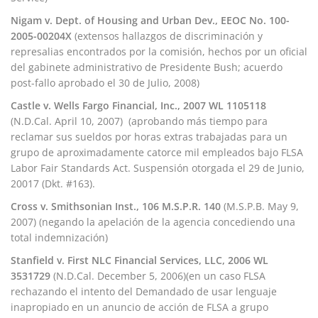
Nigam v. Dept. of Housing and Urban Dev., EEOC No. 100-
2005-00204X
(extensos hallazgos de discriminación y
represalias encontrados por la comisión, hechos por un oficial
del gabinete administrativo de Presidente Bush; acuerdo
post-fallo aprobado el 30 de Julio, 2008)
Castle v. Wells Fargo Financial, Inc., 2007 WL 1105118
(N.D.Cal. April 10, 2007) (aprobando más tiempo para
reclamar sus sueldos por horas extras trabajadas para un
grupo de aproximadamente catorce mil empleados bajo FLSA
Labor Fair Standards Act. Suspensión otorgada el 29 de Junio,
20017 (Dkt. #163).
Cross v. Smithsonian Inst., 106 M.S.P.R. 140
(M.S.P.B. May 9,
2007) (negando la apelación de la agencia concediendo una
total indemnización)
Stanfield v. First NLC Financial Services, LLC, 2006 WL
3531729
(N.D.Cal. December 5, 2006)(en un caso FLSA
rechazando el intento del Demandado de usar lenguaje
inapropiado en un anuncio de acción de FLSA a grupo